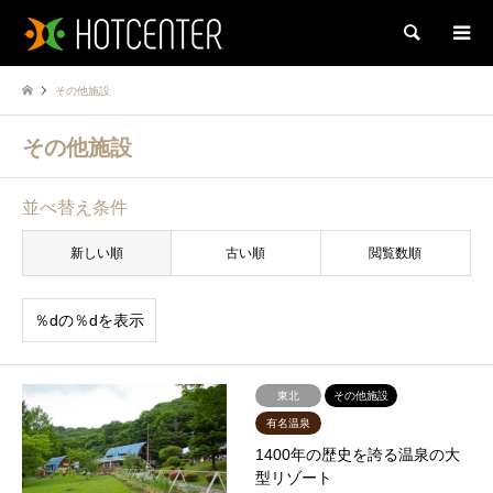
検索
その他施設
その他施設
並べ替え条件
新しい順
古い順
閲覧数順
％dの％dを表示
東北
その他施設
有名温泉
1400年の歴史を誇る温泉の大
型リゾート