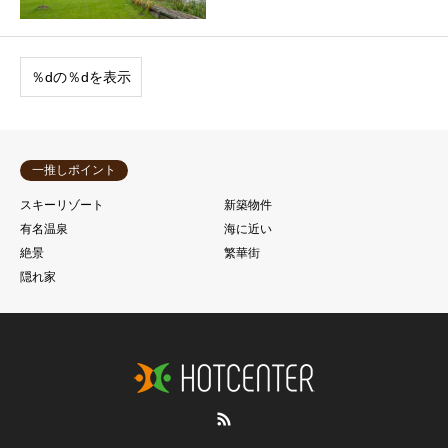
％dの％dを表示
一推しポイント
スキーリゾート
新築物件
有名温泉
海に近い
絶景
繁華街
隠れ家
RSS