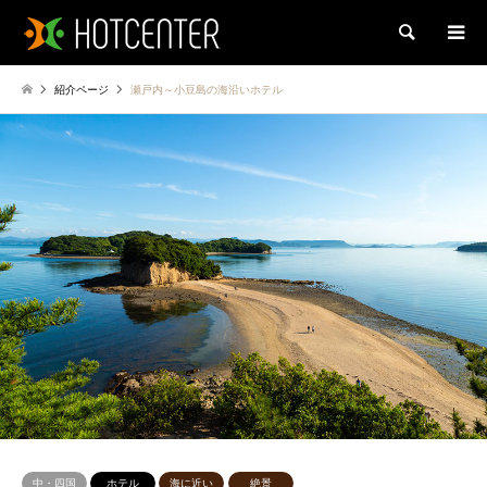
検索
紹介ページ
瀬戸内～小豆島の海沿いホテル
中・四国
ホテル
海に近い
絶景